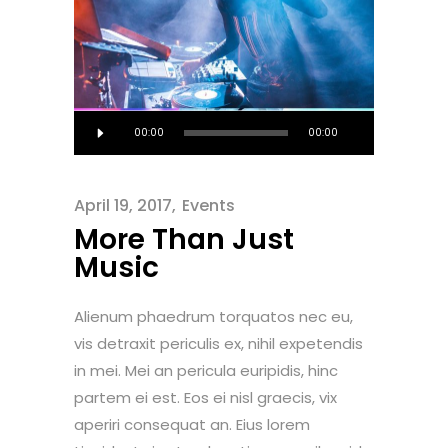
Audio
00:00
00:00
Player
April 19, 2017
Events
More Than Just
Music
Alienum phaedrum torquatos nec eu,
vis detraxit periculis ex, nihil expetendis
in mei. Mei an pericula euripidis, hinc
partem ei est. Eos ei nisl graecis, vix
aperiri consequat an. Eius lorem