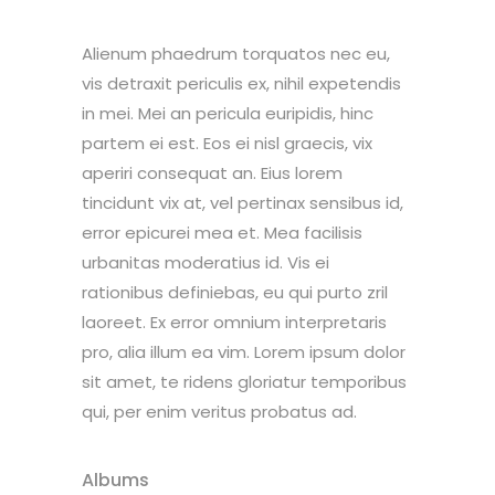
Alienum phaedrum torquatos nec eu,
vis detraxit periculis ex, nihil expetendis
in mei. Mei an pericula euripidis, hinc
partem ei est. Eos ei nisl graecis, vix
aperiri consequat an. Eius lorem
tincidunt vix at, vel pertinax sensibus id,
error epicurei mea et. Mea facilisis
urbanitas moderatius id. Vis ei
rationibus definiebas, eu qui purto zril
laoreet. Ex error omnium interpretaris
pro, alia illum ea vim. Lorem ipsum dolor
sit amet, te ridens gloriatur temporibus
qui, per enim veritus probatus ad.
Albums