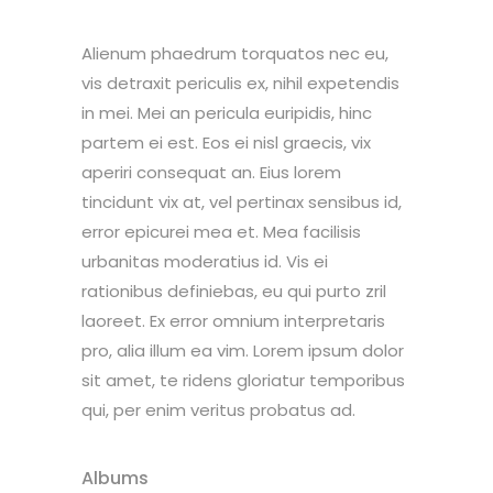
Alienum phaedrum torquatos nec eu,
vis detraxit periculis ex, nihil expetendis
in mei. Mei an pericula euripidis, hinc
partem ei est. Eos ei nisl graecis, vix
aperiri consequat an. Eius lorem
tincidunt vix at, vel pertinax sensibus id,
error epicurei mea et. Mea facilisis
urbanitas moderatius id. Vis ei
rationibus definiebas, eu qui purto zril
laoreet. Ex error omnium interpretaris
pro, alia illum ea vim. Lorem ipsum dolor
sit amet, te ridens gloriatur temporibus
qui, per enim veritus probatus ad.
Albums